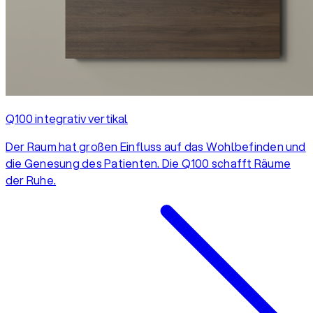
Q100 integrativ vertikal
Der Raum hat großen Einfluss auf das Wohlbefinden und
die Genesung des Patienten. Die Q100 schafft Räume
der Ruhe.