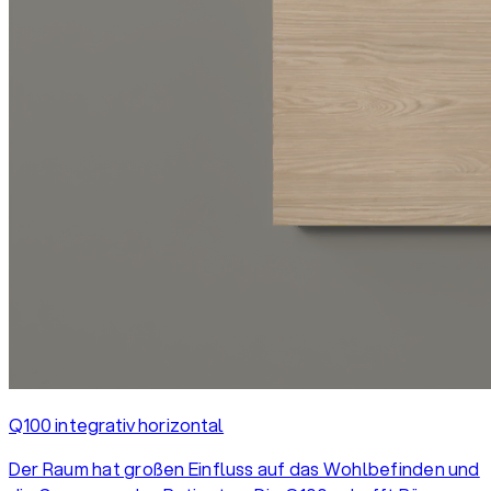
Q100 integrativ horizontal
Der Raum hat großen Einfluss auf das Wohlbefinden und